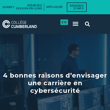
RÉSERVEZ
DEMANDE
SURREY
APPLIQUER
SESSION EN LIGNE
D'INFO
EN
4 bonnes raisons d’envisager
une carrière en
cybersécurité