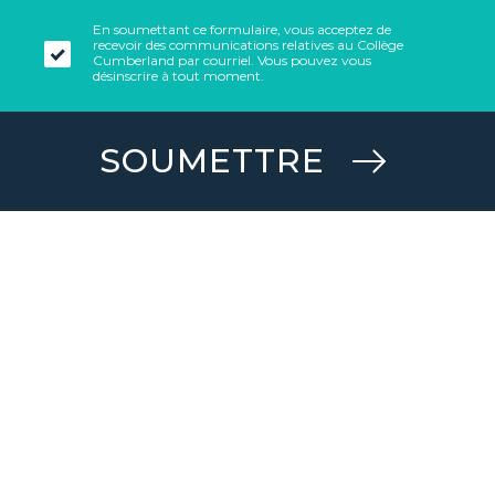
En soumettant ce formulaire, vous acceptez de
recevoir des communications relatives au Collège
Cumberland par courriel. Vous pouvez vous
désinscrire à tout moment.
SOUMETTRE