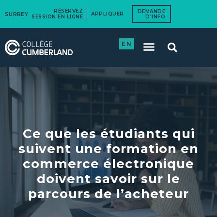
RÉSERVEZ
DEMANDE
SURREY
APPLIQUER
SESSION EN LIGNE
D'INFO
EN
Ce que les étudiants qui
suivent une formation en
commerce électronique
doivent savoir sur le
parcours de l’acheteur