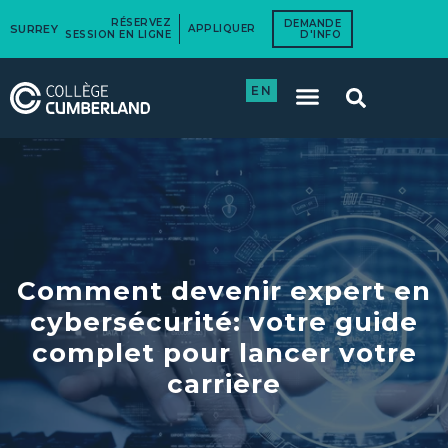
RÉSERVEZ
DEMANDE
SURREY
APPLIQUER
SESSION EN LIGNE
D'INFO
EN
Comment devenir expert en
cybersécurité: votre guide
complet pour lancer votre
carrière