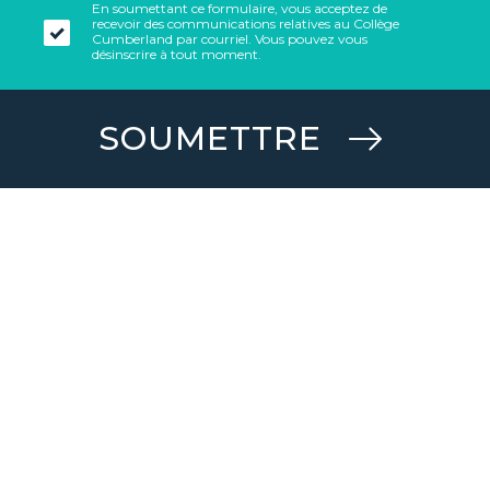
En soumettant ce formulaire, vous acceptez de
recevoir des communications relatives au Collège
Cumberland par courriel. Vous pouvez vous
désinscrire à tout moment.
SOUMETTRE