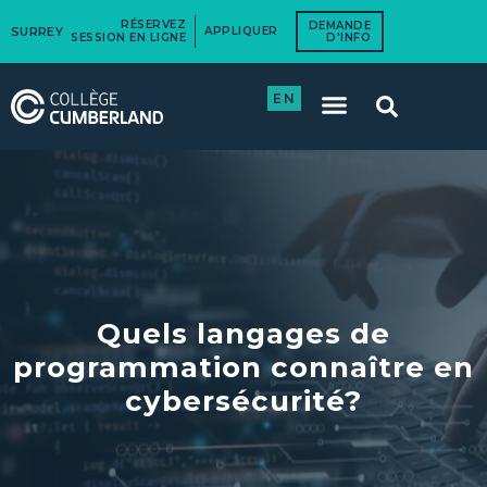
RÉSERVEZ
DEMANDE
SURREY
APPLIQUER
SESSION EN LIGNE
D'INFO
EN
Quels langages de
programmation connaître en
cybersécurité?