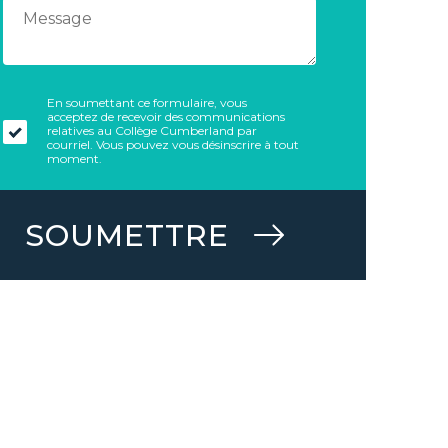
En soumettant ce formulaire, vous
acceptez de recevoir des communications
relatives au Collège Cumberland par
courriel. Vous pouvez vous désinscrire à tout
moment.
SOUMETTRE