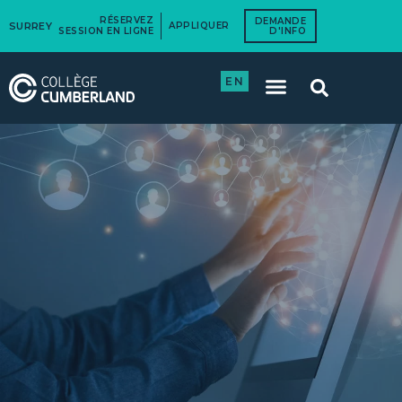
RÉSERVEZ
DEMANDE
SURREY
APPLIQUER
SESSION EN LIGNE
D'INFO
EN