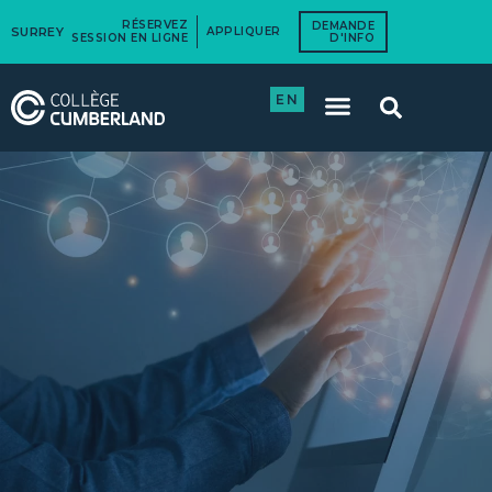
RÉSERVEZ
DEMANDE
SURREY
APPLIQUER
SESSION EN LIGNE
D'INFO
EN