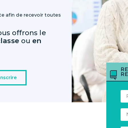
te afin de recevoir toutes
us offrons le
classe
ou
en
RE
RE
inscrire