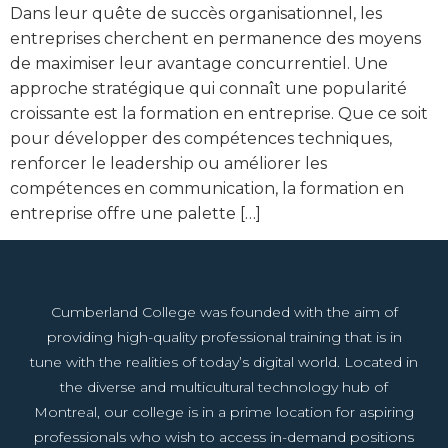
Dans leur quête de succès organisationnel, les
entreprises cherchent en permanence des moyens
de maximiser leur avantage concurrentiel. Une
approche stratégique qui connaît une popularité
croissante est la formation en entreprise. Que ce soit
pour développer des compétences techniques,
renforcer le leadership ou améliorer les
compétences en communication, la formation en
entreprise offre une palette […]
Cumberland College was founded with the aim of
providing high-quality professional training that is in
tune with the realities of today’s digital world. Located in
the diverse and multicultural technology hub of
Montreal, our college is in a prime location for aspiring
professionals who wish to access in-demand positions