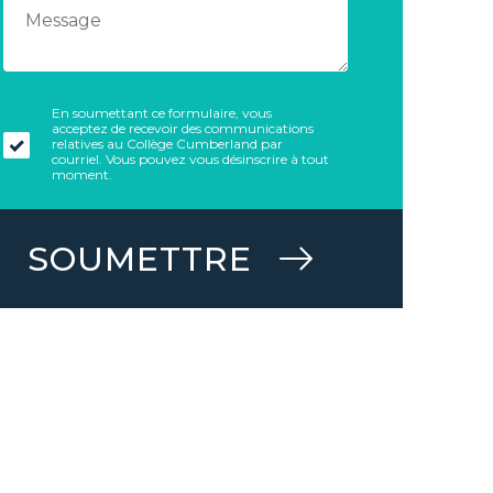
En soumettant ce formulaire, vous
acceptez de recevoir des communications
relatives au Collège Cumberland par
courriel. Vous pouvez vous désinscrire à tout
moment.
SOUMETTRE