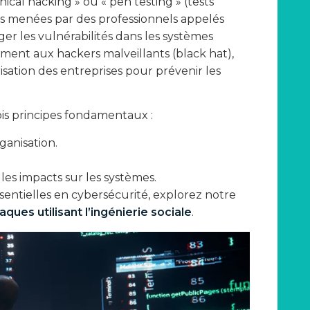
ical hacking » ou « pen testing » (tests
tés menées par des professionnels appelés
iger les vulnérabilités dans les systèmes
ement aux hackers malveillants (black hat),
risation des entreprises pour prévenir les
ois principes fondamentaux :
rganisation.
t les impacts sur les systèmes.
sentielles en cybersécurité, explorez notre
ques utilisant l’ingénierie sociale
.