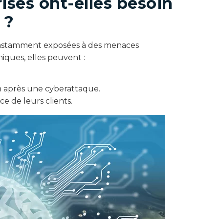
ises ont-elles besoin
 ?
 constamment exposées à des menaces
ques, elles peuvent :
on après une cyberattaque.
e de leurs clients.