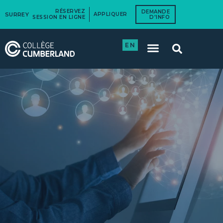
RÉSERVEZ
DEMANDE
SURREY
APPLIQUER
SESSION EN LIGNE
D'INFO
EN