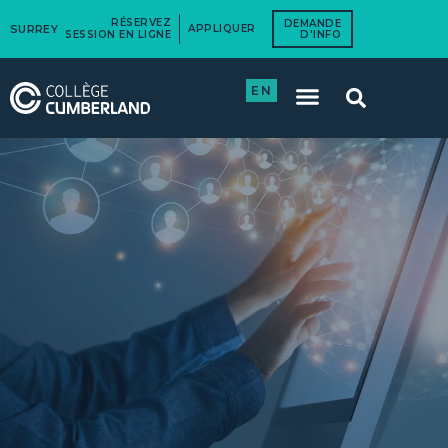
RÉSERVEZ
DEMANDE
SURREY
APPLIQUER
SESSION EN LIGNE
D'INFO
EN