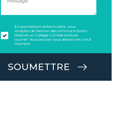
En soumettant ce formulaire, vous
acceptez de recevoir des communications
relatives au Collège Cumberland par
courriel. Vous pouvez vous désinscrire à tout
moment.
SOUMETTRE