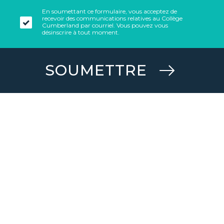
En soumettant ce formulaire, vous acceptez de
recevoir des communications relatives au Collège
Cumberland par courriel. Vous pouvez vous
désinscrire à tout moment.
SOUMETTRE