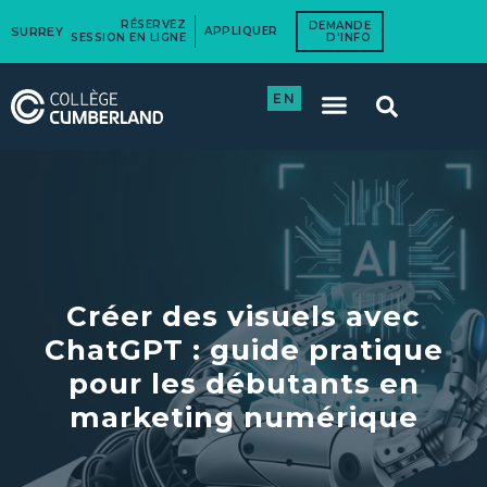
RÉSERVEZ
DEMANDE
SURREY
APPLIQUER
SESSION EN LIGNE
D'INFO
EN
Créer des visuels avec
ChatGPT : guide pratique
pour les débutants en
marketing numérique