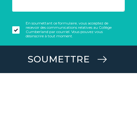
En soumettant ce formulaire, vous acceptez de
recevoir des communications relatives au Collège
Cumberland par courriel. Vous pouvez vous
désinscrire à tout moment.
SOUMETTRE