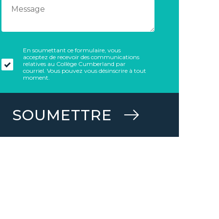
En soumettant ce formulaire, vous
acceptez de recevoir des communications
relatives au Collège Cumberland par
courriel. Vous pouvez vous désinscrire à tout
moment.
SOUMETTRE