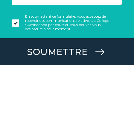
En soumettant ce formulaire, vous acceptez de
recevoir des communications relatives au Collège
Cumberland par courriel. Vous pouvez vous
désinscrire à tout moment.
SOUMETTRE