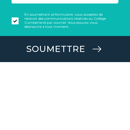
En soumettant ce formulaire, vous acceptez de
recevoir des communications relatives au Collège
Cumberland par courriel. Vous pouvez vous
désinscrire à tout moment.
SOUMETTRE