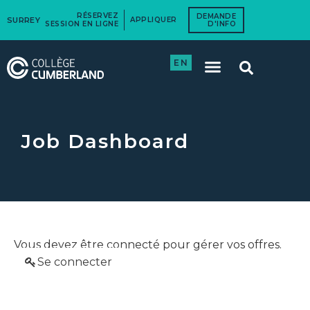
RÉSERVEZ
DEMANDE
SURREY
APPLIQUER
SESSION EN LIGNE
D'INFO
EN
Job Dashboard
Vous devez être connecté pour gérer vos offres.
Se connecter