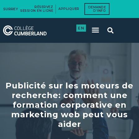
RÉSERVEZ
DEMANDE
SURREY
APPLIQUER
SESSION EN LIGNE
D'INFO
EN
Publicité sur les moteurs de
recherche: comment une
formation corporative en
marketing web peut vous
aider